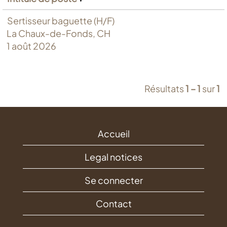
Sertisseur baguette (H/F)
La Chaux-de-Fonds, CH
1 août 2026
Résultats
1 – 1
sur
1
Accueil
Legal notices
Se connecter
Contact