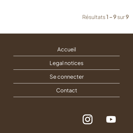
Résultats
1 – 9
sur
9
Accueil
Legal notices
Se connecter
Contact
S
S
’
’
o
o
u
u